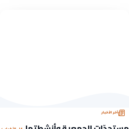
تبرّع سريع — بدون تسجيل
اختر مبلغاً وابدأ الأثر
10 ريال
50 ريال
100 ريال
500 ريال
تبرّع الآن
أو تصفّح كل فرص التبرّع
آخر الأخبار
مستجدّات الجمعية وأنشطتها