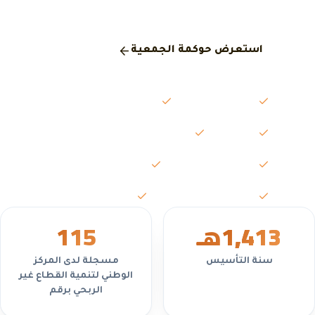
المركز الوطني لتنمية القطاع غير الربحي.
استعرض حوكمة الجمعية
مجلس الإدارة
الجمعية العمومية
اللجان
محاضر الاجتماعات
التقارير السنوية
القوائم المالية
السياسات واللوائح
تعارض المصالح
1,413
هـ
5
11
سنة التأسيس
مسجلة لدى المركز
الوطني لتنمية القطاع غير
الربحي برقم