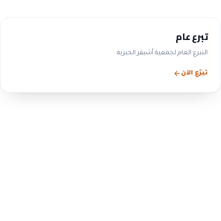
تبرع عام
التبرع العام لجمعية أشيقر الخيرية
تبرّع الآن
الحوكمة والشفافية
التزامنا بالحوكمة ليس شعاراً
— بل ممارسة معلنة
ننشر بيانات مجلس الإدارة واللجان والمحاضر والقوائم
المالية والتقارير السنوية، بما يتوافق مع متطلبات