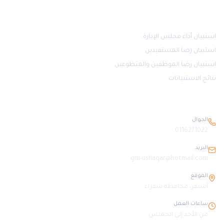
قياس الرضا
استبيان أداء مجلس الإدارة
استبيان رضا المستفيدين
استبيان رضا الموظفين والمتطوعين
نتائج الاستبيانات
بيانات التواصل
الجوال
0116271022
البريد
gm-ushaqar@hotmail.com
الموقع
أشيقر، محافظة شقراء
ساعات العمل
من الأحد إلى الخميس