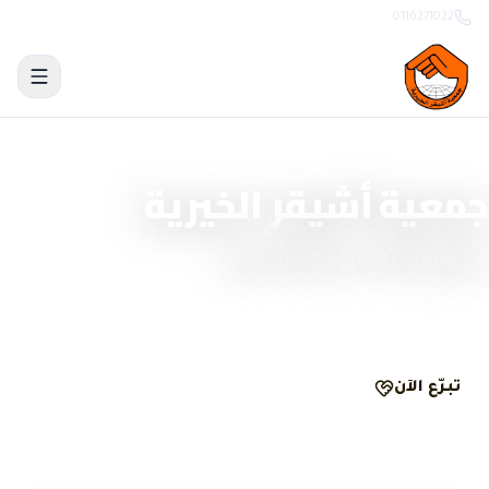
0116271022
منصة تبرّع وحوكمة رقمية
جمعية أشيقر الخيرية
نصنع الأثر بشفافية
تحت إشراف وزارة الموارد البشرية والتنمية الاجتماعية
تبرّع الآن
الحوكمة والشفافية
مرخّصة
ومسجّلة رسمياً
تبرّع
آمن
ومشفّر
وصل
لكل تبرّع