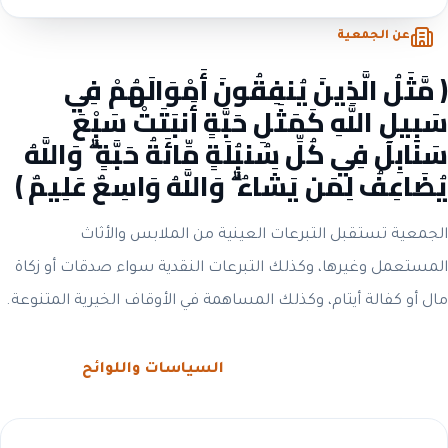
عن الجمعية
﴿ مَّثَلُ الَّذِينَ يُنفِقُونَ أَمْوَالَهُمْ فِي
سَبِيلِ اللَّهِ كَمَثَلِ حَبَّةٍ أَنبَتَتْ سَبْعَ
سَنَابِلَ فِي كُلِّ سُنبُلَةٍ مِّائَةُ حَبَّةٍ ۗ وَاللَّهُ
يُضَاعِفُ لِمَن يَشَاءُ ۗ وَاللَّهُ وَاسِعٌ عَلِيمٌ ﴾
الجمعية تستقبل التبرعات العينية من الملابس والأثاث
المستعمل وغيرها، وكذلك التبرعات النقدية سواء صدقات أو زكاة
مال أو كفالة أيتام، وكذلك المساهمة في الأوقاف الخيرية المتنوعة.
الحوكمة والشفافية
السياسات واللوائح