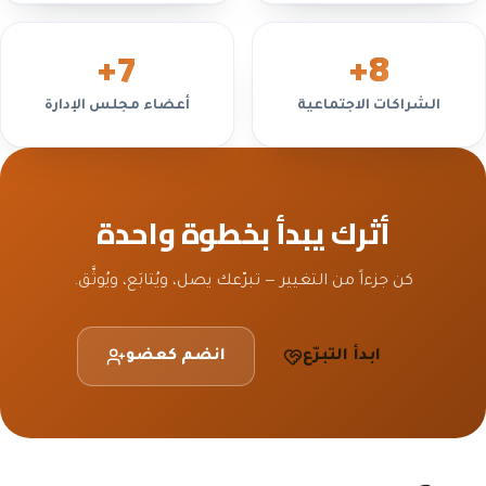
+
7
+
8
الشراكات الاجتماعية
أعضاء مجلس الإدارة
أثرك يبدأ بخطوة واحدة
كن جزءاً من التغيير — تبرّعك يصل، ويُتابَع، ويُوثَّق.
ابدأ التبرّع
انضم كعضو