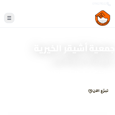
0116271022
منصة تبرّع وحوكمة رقمية
جمعية أشيقر الخيرية
نصنع الأثر بشفافية
تحت إشراف وزارة الموارد البشرية والتنمية الاجتماعية
تبرّع الآن
الحوكمة والشفافية
مرخّصة
ومسجّلة رسمياً
تبرّع
آمن
ومشفّر
وصل
لكل تبرّع