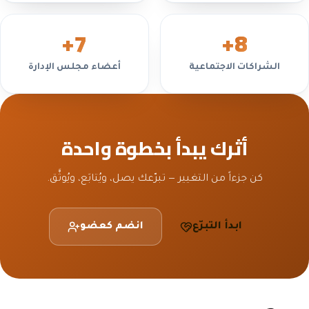
+
7
+
8
الشراكات الاجتماعية
أعضاء مجلس الإدارة
أثرك يبدأ بخطوة واحدة
كن جزءاً من التغيير — تبرّعك يصل، ويُتابَع، ويُوثَّق.
ابدأ التبرّع
انضم كعضو