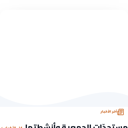
تبرّع سريع — بدون تسجيل
اختر مبلغاً وابدأ الأثر
10 ريال
50 ريال
100 ريال
500 ريال
تبرّع الآن
أو تصفّح كل فرص التبرّع
آخر الأخبار
مستجدّات الجمعية وأنشطتها