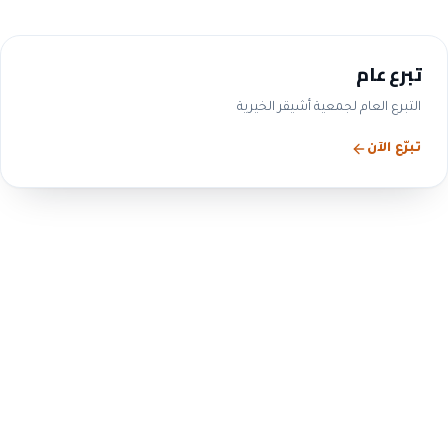
تبرع عام
التبرع العام لجمعية أشيقر الخيرية
تبرّع الآن
الحوكمة والشفافية
التزامنا بالحوكمة ليس شعاراً
— بل ممارسة معلنة
ننشر بيانات مجلس الإدارة واللجان والمحاضر والقوائم
المالية والتقارير السنوية، بما يتوافق مع متطلبات