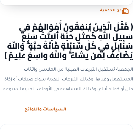
عن الجمعية
﴿ مَّثَلُ الَّذِينَ يُنفِقُونَ أَمْوَالَهُمْ فِي
سَبِيلِ اللَّهِ كَمَثَلِ حَبَّةٍ أَنبَتَتْ سَبْعَ
سَنَابِلَ فِي كُلِّ سُنبُلَةٍ مِّائَةُ حَبَّةٍ ۗ وَاللَّهُ
يُضَاعِفُ لِمَن يَشَاءُ ۗ وَاللَّهُ وَاسِعٌ عَلِيمٌ ﴾
الجمعية تستقبل التبرعات العينية من الملابس والأثاث
المستعمل وغيرها، وكذلك التبرعات النقدية سواء صدقات أو زكاة
مال أو كفالة أيتام، وكذلك المساهمة في الأوقاف الخيرية المتنوعة.
الحوكمة والشفافية
السياسات واللوائح