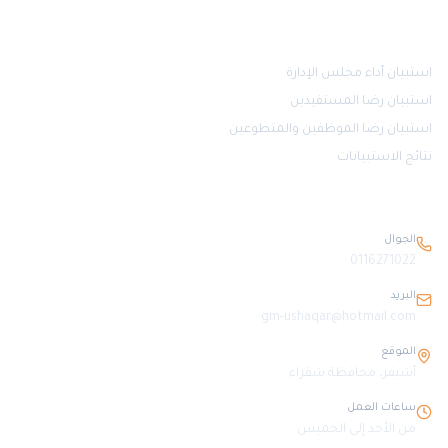
قياس الرضا
استبيان أداء مجلس الإدارة
استبيان رضا المستفيدين
استبيان رضا الموظفين والمتطوعين
نتائج الاستبيانات
بيانات التواصل
الجوال
0116271022
البريد
gm-ushaqar@hotmail.com
الموقع
أشيقر، محافظة شقراء
ساعات العمل
من الأحد إلى الخميس