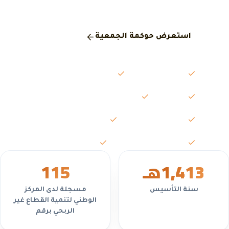
المركز الوطني لتنمية القطاع غير الربحي.
استعرض حوكمة الجمعية
مجلس الإدارة
الجمعية العمومية
اللجان
محاضر الاجتماعات
التقارير السنوية
القوائم المالية
السياسات واللوائح
تعارض المصالح
1,413
هـ
5
11
سنة التأسيس
مسجلة لدى المركز
الوطني لتنمية القطاع غير
الربحي برقم