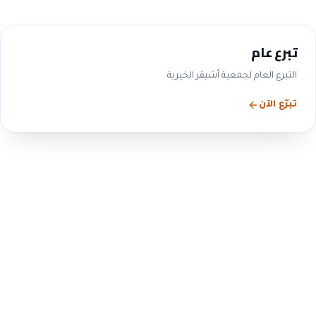
تبرع عام
التبرع العام لجمعية أشيقر الخيرية
تبرّع الآن
الحوكمة والشفافية
التزامنا بالحوكمة ليس شعاراً
— بل ممارسة معلنة
ننشر بيانات مجلس الإدارة واللجان والمحاضر والقوائم
المالية والتقارير السنوية، بما يتوافق مع متطلبات