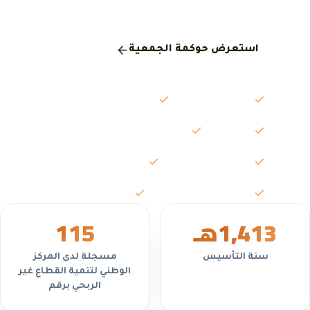
المركز الوطني لتنمية القطاع غير الربحي.
استعرض حوكمة الجمعية
مجلس الإدارة
الجمعية العمومية
اللجان
محاضر الاجتماعات
التقارير السنوية
القوائم المالية
السياسات واللوائح
تعارض المصالح
1,413
هـ
5
11
سنة التأسيس
مسجلة لدى المركز
الوطني لتنمية القطاع غير
الربحي برقم