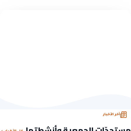
تبرّع سريع — بدون تسجيل
اختر مبلغاً وابدأ الأثر
10 ريال
50 ريال
100 ريال
500 ريال
تبرّع الآن
أو تصفّح كل فرص التبرّع
آخر الأخبار
مستجدّات الجمعية وأنشطتها