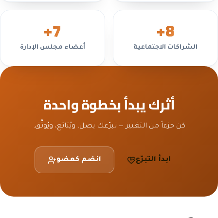
+
7
+
8
الشراكات الاجتماعية
أعضاء مجلس الإدارة
أثرك يبدأ بخطوة واحدة
كن جزءاً من التغيير — تبرّعك يصل، ويُتابَع، ويُوثَّق.
ابدأ التبرّع
انضم كعضو