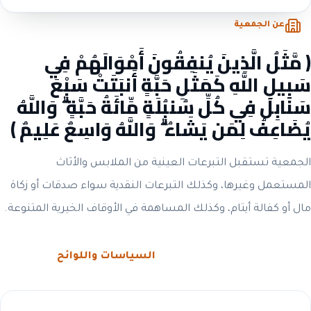
عن الجمعية
﴿ مَّثَلُ الَّذِينَ يُنفِقُونَ أَمْوَالَهُمْ فِي
سَبِيلِ اللَّهِ كَمَثَلِ حَبَّةٍ أَنبَتَتْ سَبْعَ
سَنَابِلَ فِي كُلِّ سُنبُلَةٍ مِّائَةُ حَبَّةٍ ۗ وَاللَّهُ
يُضَاعِفُ لِمَن يَشَاءُ ۗ وَاللَّهُ وَاسِعٌ عَلِيمٌ ﴾
الجمعية تستقبل التبرعات العينية من الملابس والأثاث
المستعمل وغيرها، وكذلك التبرعات النقدية سواء صدقات أو زكاة
مال أو كفالة أيتام، وكذلك المساهمة في الأوقاف الخيرية المتنوعة.
الحوكمة والشفافية
السياسات واللوائح