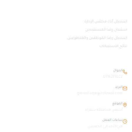
قياس الرضا
استبيان أداء مجلس الإدارة
استبيان رضا المستفيدين
استبيان رضا الموظفين والمتطوعين
نتائج الاستبيانات
بيانات التواصل
الجوال
0116271022
البريد
gm-ushaqar@hotmail.com
الموقع
أشيقر، محافظة شقراء
ساعات العمل
من الأحد إلى الخميس