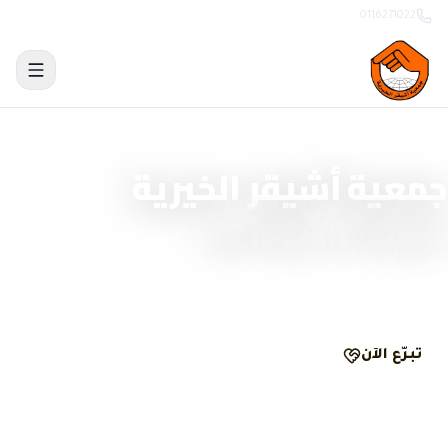
0116271022
منصة تبرّع وحوكمة رقمية
جمعية أشيقر الخيرية
نصنع الأثر بشفافية
تحت إشراف وزارة الموارد البشرية والتنمية الاجتماعية
تبرّع الآن
الحوكمة والشفافية
مرخّصة
ومسجّلة رسمياً
تبرّع
آمن
ومشفّر
وصل
لكل تبرّع