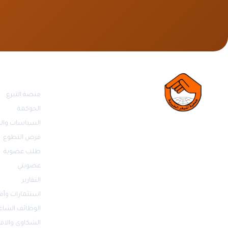
روابط مهمة
منصة التبرع
الحوكمة
السياسات والل
فرص التطوع
طلب عضوية
عضويتي
التقارير
استثمارات وأم
الوظائف الشاغ
الشكاوى والاق