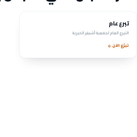
تبرع عام
التبرع العام لجمعية أشيقر الخيرية
تبرّع الآن
الحوكمة والشفافية
التزامنا بالحوكمة ليس 
— بل ممارسة معلنة
ننشر بيانات مجلس الإدارة واللجان والمحاضر والقوائم المالية و