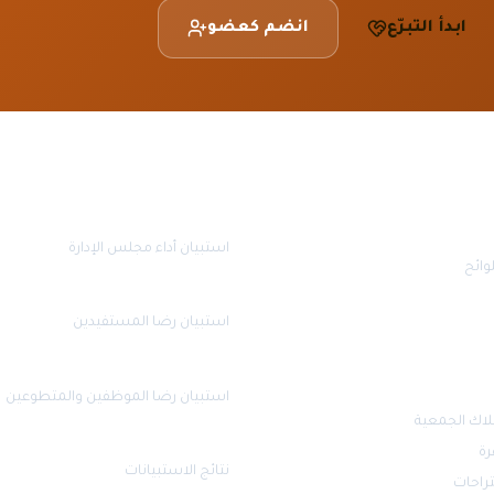
ابدأ التبرّع
انضم كعضو
قياس الرضا
استبيان أداء مجلس الإدارة
وائح
استبيان رضا المستفيدين
استبيان رضا الموظفين والمتطوعين
لاك الجمعية
رة
نتائج الاستبيانات
تراحات