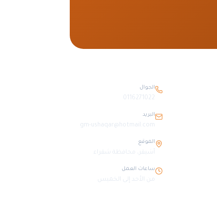
بيانات التواصل
الجوال
0116271022
البريد
gm-ushaqar@hotmail.com
الموقع
أشيقر، محافظة شقراء
ساعات العمل
من الأحد إلى الخميس