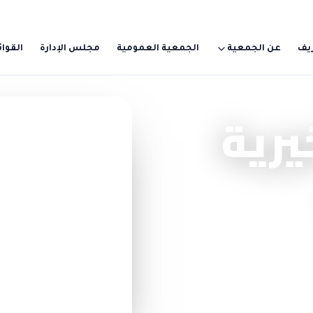
يف
عن الجمعية
الجمعية العمومية
مجلس الإدارة
القوائ
يرية
تبرّع سريع — بدون تسجيل
اختر مبلغاً وابدأ الأ
10 ريال
100 ريال
أو 