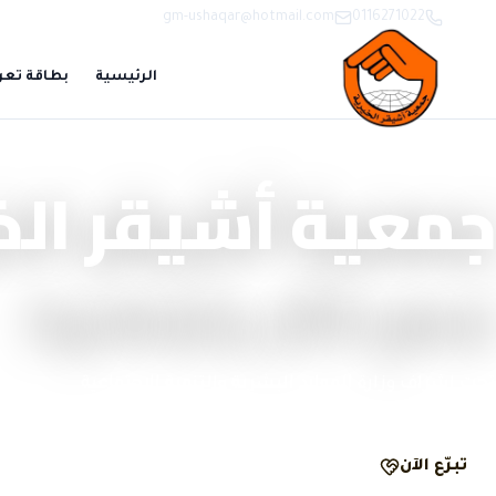
gm-ushaqar@hotmail.com
0116271022
الرئيسية
بطاقة تعر
منصة تبرّع وحوكمة رقمية
جمعية أشيقر الخ
نصنع الأثر بشفافية
تحت إشراف وزارة الموارد البشرية والتنمية الاجتماعية
تبرّع الآن
الحوكمة والشفافية