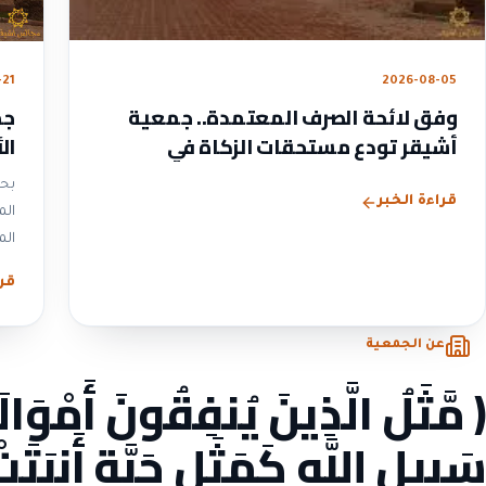
2026-08-05
-21
وفق لائحة الصرف المعتمدة.. جمعية
جم
أشيقر تودع مستحقات الزكاة في
ال
حسابات المستفيدين
لعام
بحم
قراءة الخبر
المستفي
قرا
عن الجمعية
﴿ مَّثَلُ الَّذِينَ يُنفِقُونَ أَمْوَا
سَبِيلِ اللَّهِ كَمَثَلِ حَبَّةٍ أَنبَتَ