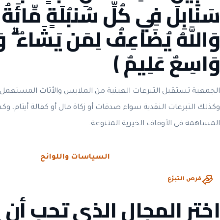
سَنَابِلَ فِي كُلِّ سُنبُلَةٍ مِّائَةُ حَ
وَاللَّهُ يُضَاعِفُ لِمَن يَشَاءُ ۗ وَا
وَاسِعٌ عَلِيمٌ ﴾
الجمعية تستقبل التبرعات العينية من الملابس والأثاث المستعمل 
وكذلك التبرعات النقدية سواء صدقات أو زكاة مال أو كفالة أيتام، وك
المساهمة في الأوقاف الخيرية المتنوعة.
الحوكمة والشفافية
السياسات واللوائح
فرص التبرّع
اختر المجال الذي تحب أن 