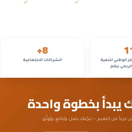
السياسات واللوائح
تعارض المص
 غير
+
8
1
ز الوطني لتنمية
الشراكات الاجتماعية
الربحي برقم
ك يبدأ بخطوة واحدة
ن جزءاً من التغيير — تبرّعك يصل، ويُتابَع، ويُوثَّق.