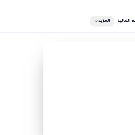
م المالية
المزيد
تبرع الآن
ثر
50 ريال
500 ريال
تبرّع الآن
تصفّح كل فرص التبرّع