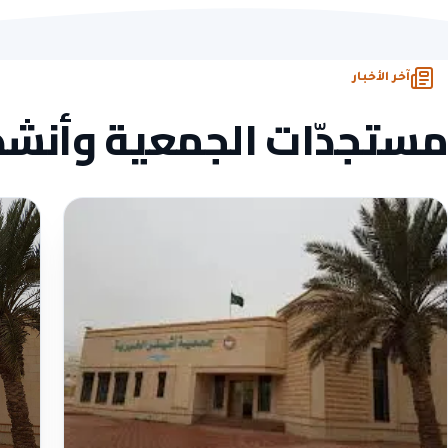
مرخّصة
ومسجّلة رسمياً
تبرّع
آمن
ومشفّر
وصل
لكل تبرّع
آخر الأخبار
مستجدّات الجمعية وأنش