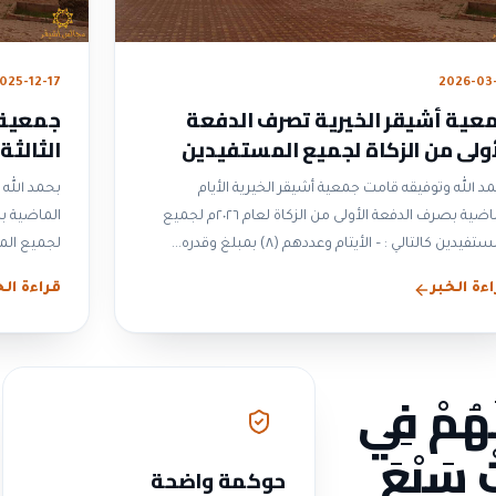
025-12-17
2026-03
عية أشيقر الخيرية تصرف الدفعة
جمعية 
أولى من الزكاة لجميع المستفيدين
الثالثة
 ٢٠٢٦م
لعام ٢٠٢٥م
د الله وتوفيقه قامت جمعية أشيقر الخيرية الأيام
بحمد الله 
الماضية بصرف الدفعة الأولى من الزكاة لعام ٢٠٢٦م لجميع
دين كالتالي : – الأيتام وعددهم (٨) بمبلغ وقدره...
لجميع المستفيدين ك
ءة الخبر
قراءة الخ
لَهُمْ فِي
تْ سَبْعَ
حوكمة واضحة