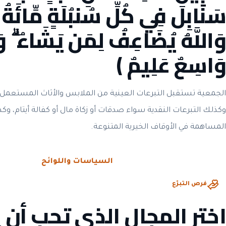
سَنَابِلَ فِي كُلِّ سُنبُلَةٍ مِّائَةُ حَ
وَاللَّهُ يُضَاعِفُ لِمَن يَشَاءُ ۗ وَا
وَاسِعٌ عَلِيمٌ ﴾
الجمعية تستقبل التبرعات العينية من الملابس والأثاث المستعمل 
وكذلك التبرعات النقدية سواء صدقات أو زكاة مال أو كفالة أيتام، وك
المساهمة في الأوقاف الخيرية المتنوعة.
الحوكمة والشفافية
السياسات واللوائح
فرص التبرّع
اختر المجال الذي تحب أن 