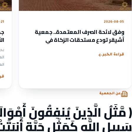
2026-08-05
-21
وفق لائحة الصرف المعتمدة.. جمعية
جم
أشيقر تودع مستحقات الزكاة في
ال
حسابات المستفيدين
لعام
بحم
قراءة الخبر
المستفي
قرا
عن الجمعية
﴿ مَّثَلُ الَّذِينَ يُنفِقُونَ أَمْوَا
سَبِيلِ اللَّهِ كَمَثَلِ حَبَّةٍ أَنبَتَ