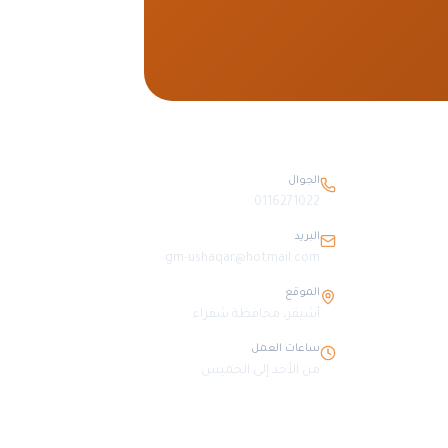
بيانات التواصل
الجوال
0116271022
البريد
gm-ushaqar@hotmail.com
الموقع
أشيقر، محافظة شقراء
ساعات العمل
من الأحد إلى الخميس