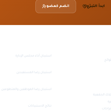
ابدأ التبرّع
انضم كعضو
قياس الرضا
استبيان أداء مجلس الإدارة
وائح
استبيان رضا المستفيدين
استبيان رضا الموظفين والمتطوعين
لاك الجمعية
رة
نتائج الاستبيانات
تراحات