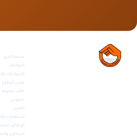
روابط مهمة
منصة التبرع
الحوكمة
السياسات والل
فرص التطوع
طلب عضوية
عضويتي
التقارير
استثمارات وأم
الوظائف الشاغ
الشكاوى والاق