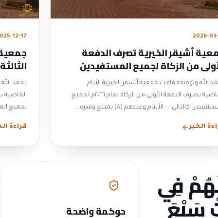
025-12-17
2026-03
عية أشيقر الخيرية تصرف الدفعة
جمعية 
أولى من الزكاة لجميع المستفيدين
الثالثة
 ٢٠٢٦م
لعام ٢٠٢٥م
د الله وتوفيقه قامت جمعية أشيقر الخيرية الأيام
بحمد الله 
الماضية بصرف الدفعة الأولى من الزكاة لعام ٢٠٢٦م لجميع
دين كالتالي : – الأيتام وعددهم (٨) بمبلغ وقدره...
لجميع المستفيدين ك
ءة الخبر
قراءة الخ
لَهُمْ فِي
تْ سَبْعَ
حوكمة واضحة