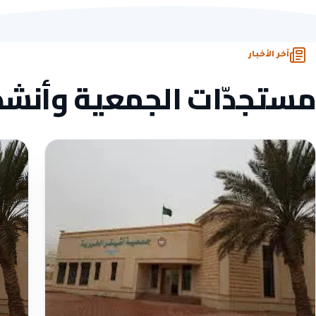
مرخّصة
ومسجّلة رسمياً
تبرّع
آمن
ومشفّر
وصل
لكل تبرّع
آخر الأخبار
مستجدّات الجمعية وأنش