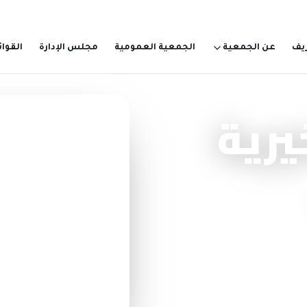
يف
عن الجمعية
الجمعية العمومية
مجلس الإدارة
القوائ
يرية
تبرّع سريع — بدون تسجيل
اختر مبلغاً وابدأ الأ
10 ريال
100 ريال
أو 