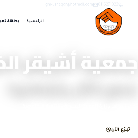
gm-ushaqar@hotmail.com
0116271022
الرئيسية
بطاقة تعر
منصة تبرّع وحوكمة رقمية
جمعية أشيقر الخ
نصنع الأثر بشفافية
تحت إشراف وزارة الموارد البشرية والتنمية الاجتماعية
تبرّع الآن
الحوكمة والشفافية