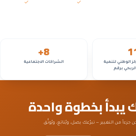
السياسات واللوائح
تعارض المص
 غير
+
8
1
ز الوطني لتنمية
الشراكات الاجتماعية
الربحي برقم
ك يبدأ بخطوة واحدة
ن جزءاً من التغيير — تبرّعك يصل، ويُتابَع، ويُوثَّق.