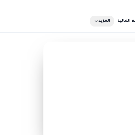
م المالية
المزيد
تبرع الآن
ثر
50 ريال
500 ريال
تبرّع الآن
تصفّح كل فرص التبرّع