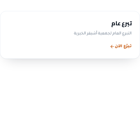
تبرع عام
التبرع العام لجمعية أشيقر الخيرية
تبرّع الآن
الحوكمة والشفافية
التزامنا بالحوكمة ليس شعاراً
— بل ممارسة معلنة
ننشر بيانات مجلس الإدارة واللجان والمحاضر والقوائم
المالية والتقارير السنوية، بما يتوافق مع متطلبات