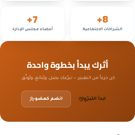
+
7
+
8
الشراكات الاجتماعية
أعضاء مجلس الإدارة
أثرك يبدأ بخطوة واحدة
كن جزءاً من التغيير — تبرّعك يصل، ويُتابَع، ويُوثَّق.
ابدأ التبرّع
انضم كعضو