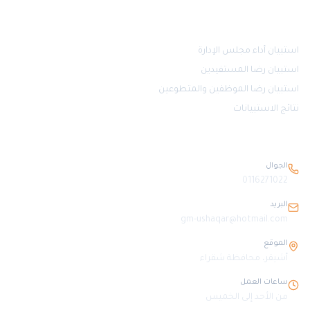
قياس الرضا
استبيان أداء مجلس الإدارة
استبيان رضا المستفيدين
استبيان رضا الموظفين والمتطوعين
نتائج الاستبيانات
بيانات التواصل
الجوال
0116271022
البريد
gm-ushaqar@hotmail.com
الموقع
أشيقر، محافظة شقراء
ساعات العمل
من الأحد إلى الخميس