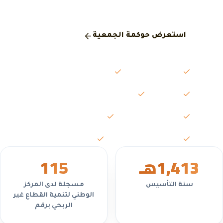
المركز الوطني لتنمية القطاع غير الربحي.
استعرض حوكمة الجمعية
مجلس الإدارة
الجمعية العمومية
اللجان
محاضر الاجتماعات
التقارير السنوية
القوائم المالية
السياسات واللوائح
تعارض المصالح
1,413
هـ
5
11
سنة التأسيس
مسجلة لدى المركز
الوطني لتنمية القطاع غير
الربحي برقم