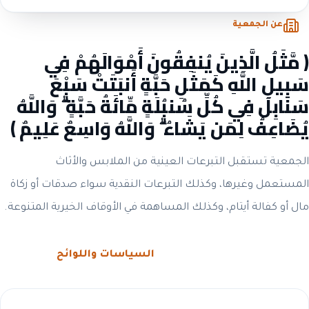
عن الجمعية
﴿ مَّثَلُ الَّذِينَ يُنفِقُونَ أَمْوَالَهُمْ فِي
سَبِيلِ اللَّهِ كَمَثَلِ حَبَّةٍ أَنبَتَتْ سَبْعَ
سَنَابِلَ فِي كُلِّ سُنبُلَةٍ مِّائَةُ حَبَّةٍ ۗ وَاللَّهُ
يُضَاعِفُ لِمَن يَشَاءُ ۗ وَاللَّهُ وَاسِعٌ عَلِيمٌ ﴾
الجمعية تستقبل التبرعات العينية من الملابس والأثاث
المستعمل وغيرها، وكذلك التبرعات النقدية سواء صدقات أو زكاة
مال أو كفالة أيتام، وكذلك المساهمة في الأوقاف الخيرية المتنوعة.
الحوكمة والشفافية
السياسات واللوائح