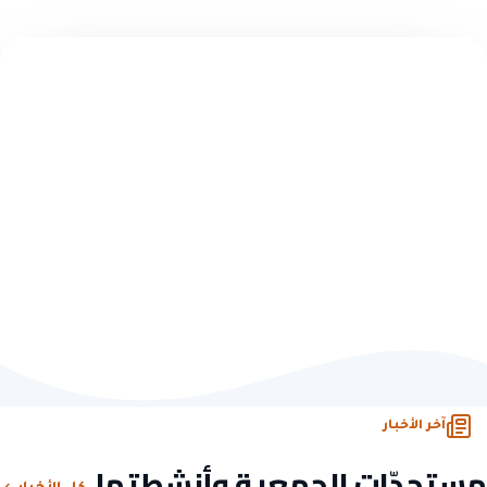
تبرّع سريع — بدون تسجيل
اختر مبلغاً وابدأ الأثر
10 ريال
50 ريال
100 ريال
500 ريال
تبرّع الآن
أو تصفّح كل فرص التبرّع
آخر الأخبار
مستجدّات الجمعية وأنشطتها