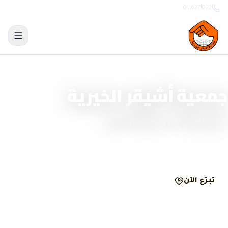
0116271022
منصة تبرّع وحوكمة رقمية
جمعية أشيقر الخيرية
نصنع الأثر بشفافية
تحت إشراف وزارة الموارد البشرية والتنمية الاجتماعية
تبرّع الآن
الحوكمة والشفافية
مرخّصة
ومسجّلة رسمياً
تبرّع
آمن
ومشفّر
وصل
لكل تبرّع