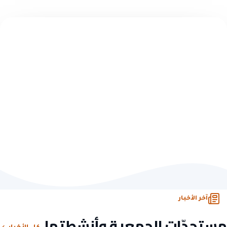
تبرّع سريع — بدون تسجيل
اختر مبلغاً وابدأ الأثر
10 ريال
50 ريال
100 ريال
500 ريال
تبرّع الآن
أو تصفّح كل فرص التبرّع
آخر الأخبار
مستجدّات الجمعية وأنشطتها