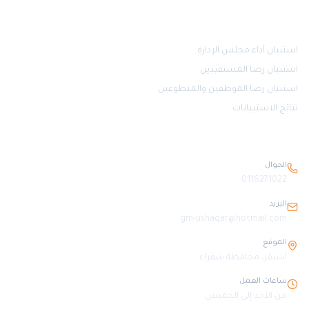
قياس الرضا
استبيان أداء مجلس الإدارة
استبيان رضا المستفيدين
استبيان رضا الموظفين والمتطوعين
نتائج الاستبيانات
بيانات التواصل
الجوال
0116271022
البريد
gm-ushaqar@hotmail.com
الموقع
أشيقر، محافظة شقراء
ساعات العمل
من الأحد إلى الخميس