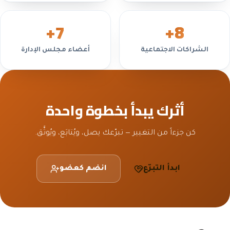
+
7
+
8
الشراكات الاجتماعية
أعضاء مجلس الإدارة
أثرك يبدأ بخطوة واحدة
كن جزءاً من التغيير — تبرّعك يصل، ويُتابَع، ويُوثَّق.
ابدأ التبرّع
انضم كعضو