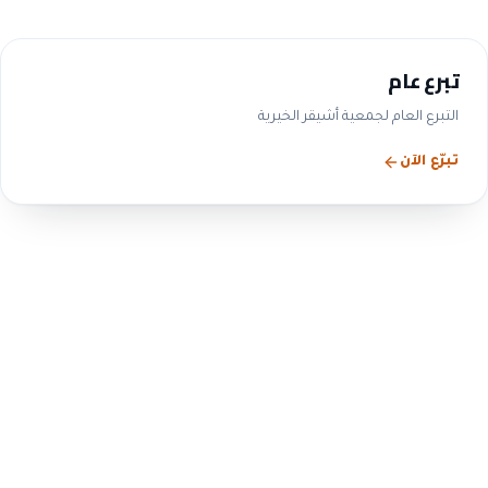
تبرع عام
التبرع العام لجمعية أشيقر الخيرية
تبرّع الآن
الحوكمة والشفافية
التزامنا بالحوكمة ليس شعاراً
— بل ممارسة معلنة
ننشر بيانات مجلس الإدارة واللجان والمحاضر والقوائم
المالية والتقارير السنوية، بما يتوافق مع متطلبات