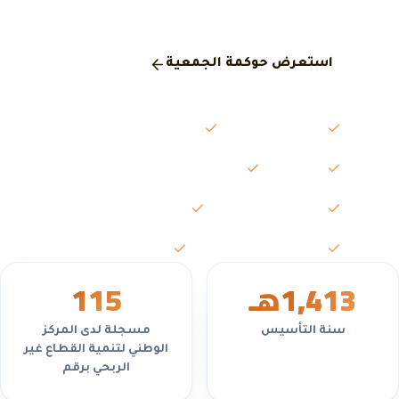
المركز الوطني لتنمية القطاع غير الربحي.
استعرض حوكمة الجمعية
مجلس الإدارة
الجمعية العمومية
اللجان
محاضر الاجتماعات
التقارير السنوية
القوائم المالية
السياسات واللوائح
تعارض المصالح
1,413
هـ
5
11
سنة التأسيس
مسجلة لدى المركز
الوطني لتنمية القطاع غير
الربحي برقم