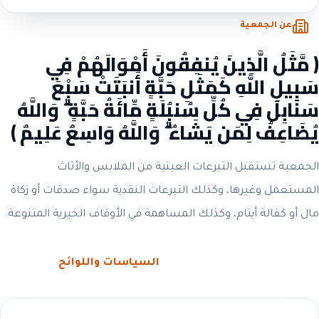
عن الجمعية
﴿ مَّثَلُ الَّذِينَ يُنفِقُونَ أَمْوَالَهُمْ فِي
سَبِيلِ اللَّهِ كَمَثَلِ حَبَّةٍ أَنبَتَتْ سَبْعَ
سَنَابِلَ فِي كُلِّ سُنبُلَةٍ مِّائَةُ حَبَّةٍ ۗ وَاللَّهُ
يُضَاعِفُ لِمَن يَشَاءُ ۗ وَاللَّهُ وَاسِعٌ عَلِيمٌ ﴾
الجمعية تستقبل التبرعات العينية من الملابس والأثاث
المستعمل وغيرها، وكذلك التبرعات النقدية سواء صدقات أو زكاة
مال أو كفالة أيتام، وكذلك المساهمة في الأوقاف الخيرية المتنوعة.
الحوكمة والشفافية
السياسات واللوائح