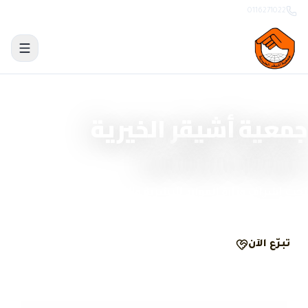
0116271022
منصة تبرّع وحوكمة رقمية
جمعية أشيقر الخيرية
نصنع الأثر بشفافية
تحت إشراف وزارة الموارد البشرية والتنمية الاجتماعية
تبرّع الآن
الحوكمة والشفافية
مرخّصة
ومسجّلة رسمياً
تبرّع
آمن
ومشفّر
وصل
لكل تبرّع