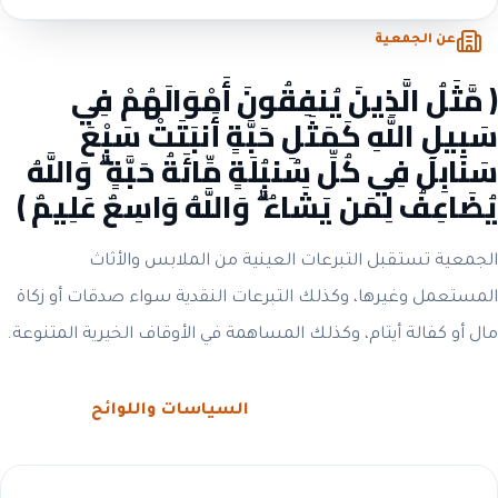
عن الجمعية
﴿ مَّثَلُ الَّذِينَ يُنفِقُونَ أَمْوَالَهُمْ فِي
سَبِيلِ اللَّهِ كَمَثَلِ حَبَّةٍ أَنبَتَتْ سَبْعَ
سَنَابِلَ فِي كُلِّ سُنبُلَةٍ مِّائَةُ حَبَّةٍ ۗ وَاللَّهُ
يُضَاعِفُ لِمَن يَشَاءُ ۗ وَاللَّهُ وَاسِعٌ عَلِيمٌ ﴾
الجمعية تستقبل التبرعات العينية من الملابس والأثاث
المستعمل وغيرها، وكذلك التبرعات النقدية سواء صدقات أو زكاة
مال أو كفالة أيتام، وكذلك المساهمة في الأوقاف الخيرية المتنوعة.
الحوكمة والشفافية
السياسات واللوائح