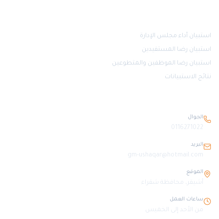
قياس الرضا
استبيان أداء مجلس الإدارة
استبيان رضا المستفيدين
استبيان رضا الموظفين والمتطوعين
نتائج الاستبيانات
بيانات التواصل
الجوال
0116271022
البريد
gm-ushaqar@hotmail.com
الموقع
أشيقر، محافظة شقراء
ساعات العمل
من الأحد إلى الخميس