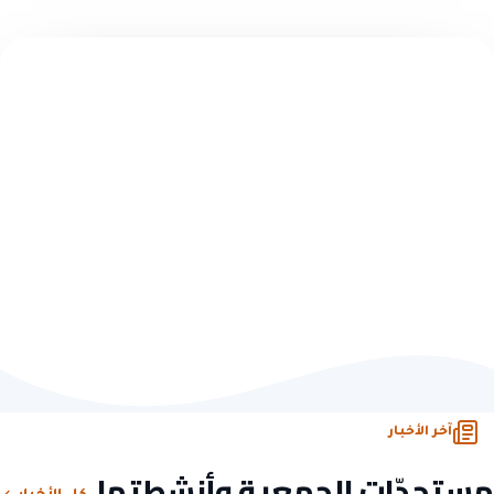
تبرّع سريع — بدون تسجيل
اختر مبلغاً وابدأ الأثر
10 ريال
50 ريال
100 ريال
500 ريال
تبرّع الآن
أو تصفّح كل فرص التبرّع
آخر الأخبار
مستجدّات الجمعية وأنشطتها