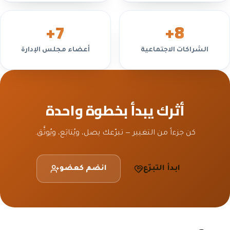
+
7
+
8
الشراكات الاجتماعية
أعضاء مجلس الإدارة
أثرك يبدأ بخطوة واحدة
كن جزءاً من التغيير — تبرّعك يصل، ويُتابَع، ويُوثَّق.
ابدأ التبرّع
انضم كعضو