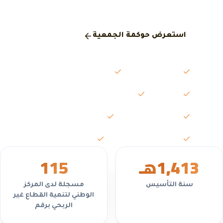
المركز الوطني لتنمية القطاع غير الربحي.
استعرض حوكمة الجمعية
مجلس الإدارة
الجمعية العمومية
اللجان
محاضر الاجتماعات
التقارير السنوية
القوائم المالية
السياسات واللوائح
تعارض المصالح
1,413
هـ
5
11
سنة التأسيس
مسجلة لدى المركز
الوطني لتنمية القطاع غير
الربحي برقم