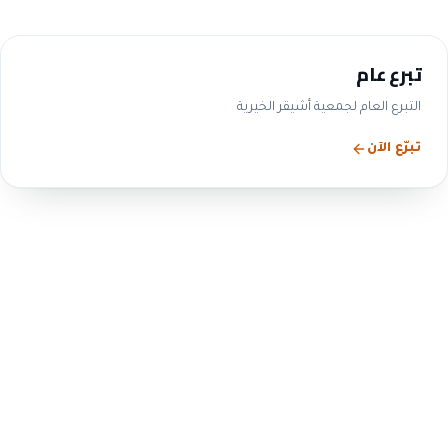
تبرع عام
التبرع العام لجمعية أشيقر الخيرية
تبرّع الآن
الحوكمة والشفافية
التزامنا بالحوكمة ليس شعاراً
— بل ممارسة معلنة
ننشر بيانات مجلس الإدارة واللجان والمحاضر والقوائم
المالية والتقارير السنوية، بما يتوافق مع متطلبات