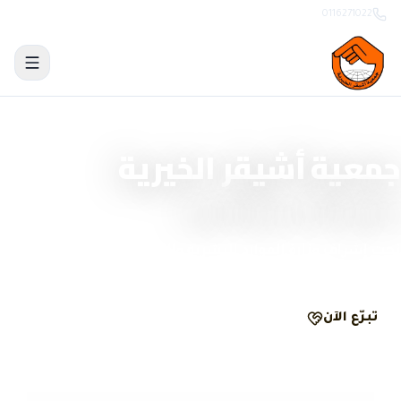
0116271022
منصة تبرّع وحوكمة رقمية
جمعية أشيقر الخيرية
نصنع الأثر بشفافية
تحت إشراف وزارة الموارد البشرية والتنمية الاجتماعية
تبرّع الآن
الحوكمة والشفافية
مرخّصة
ومسجّلة رسمياً
تبرّع
آمن
ومشفّر
وصل
لكل تبرّع