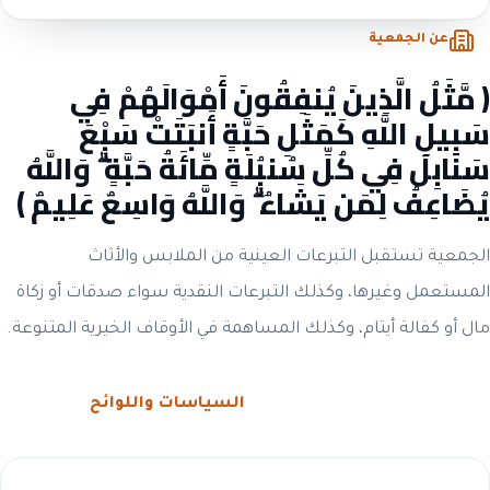
عن الجمعية
﴿ مَّثَلُ الَّذِينَ يُنفِقُونَ أَمْوَالَهُمْ فِي
سَبِيلِ اللَّهِ كَمَثَلِ حَبَّةٍ أَنبَتَتْ سَبْعَ
سَنَابِلَ فِي كُلِّ سُنبُلَةٍ مِّائَةُ حَبَّةٍ ۗ وَاللَّهُ
يُضَاعِفُ لِمَن يَشَاءُ ۗ وَاللَّهُ وَاسِعٌ عَلِيمٌ ﴾
الجمعية تستقبل التبرعات العينية من الملابس والأثاث
المستعمل وغيرها، وكذلك التبرعات النقدية سواء صدقات أو زكاة
مال أو كفالة أيتام، وكذلك المساهمة في الأوقاف الخيرية المتنوعة.
الحوكمة والشفافية
السياسات واللوائح