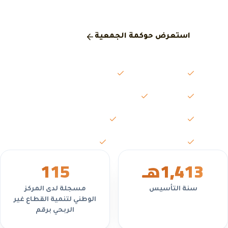
المركز الوطني لتنمية القطاع غير الربحي.
استعرض حوكمة الجمعية
مجلس الإدارة
الجمعية العمومية
اللجان
محاضر الاجتماعات
التقارير السنوية
القوائم المالية
السياسات واللوائح
تعارض المصالح
1,413
هـ
5
11
سنة التأسيس
مسجلة لدى المركز
الوطني لتنمية القطاع غير
الربحي برقم