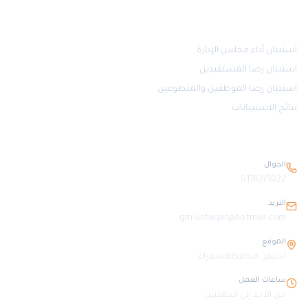
قياس الرضا
استبيان أداء مجلس الإدارة
استبيان رضا المستفيدين
استبيان رضا الموظفين والمتطوعين
نتائج الاستبيانات
بيانات التواصل
الجوال
0116271022
البريد
gm-ushaqar@hotmail.com
الموقع
أشيقر، محافظة شقراء
ساعات العمل
من الأحد إلى الخميس