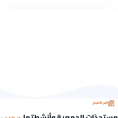
تبرّع سريع — بدون تسجيل
اختر مبلغاً وابدأ الأثر
10 ريال
50 ريال
100 ريال
500 ريال
تبرّع الآن
أو تصفّح كل فرص التبرّع
آخر الأخبار
مستجدّات الجمعية وأنشطتها