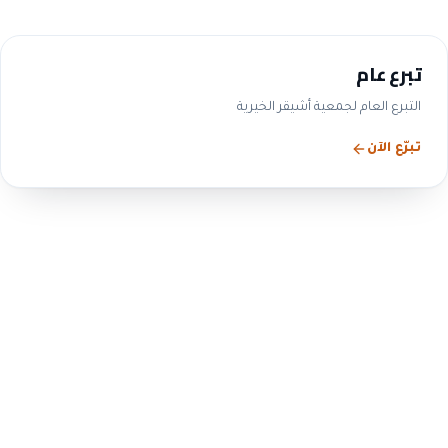
تبرع عام
التبرع العام لجمعية أشيقر الخيرية
تبرّع الآن
الحوكمة والشفافية
التزامنا بالحوكمة ليس شعاراً
— بل ممارسة معلنة
ننشر بيانات مجلس الإدارة واللجان والمحاضر والقوائم
المالية والتقارير السنوية، بما يتوافق مع متطلبات