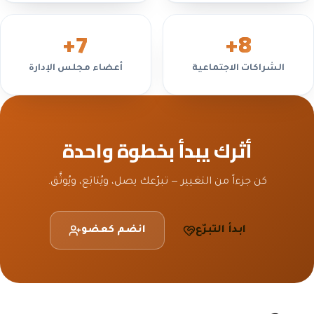
+
7
+
8
الشراكات الاجتماعية
أعضاء مجلس الإدارة
أثرك يبدأ بخطوة واحدة
كن جزءاً من التغيير — تبرّعك يصل، ويُتابَع، ويُوثَّق.
ابدأ التبرّع
انضم كعضو