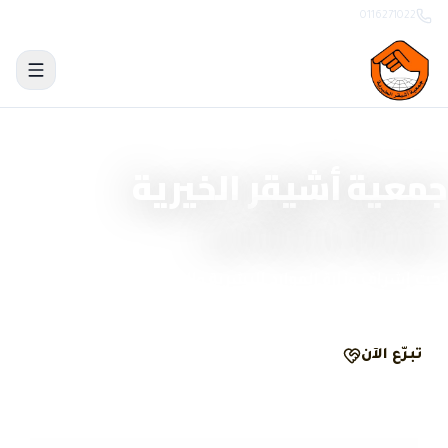
0116271022
منصة تبرّع وحوكمة رقمية
جمعية أشيقر الخيرية
نصنع الأثر بشفافية
تحت إشراف وزارة الموارد البشرية والتنمية الاجتماعية
تبرّع الآن
الحوكمة والشفافية
مرخّصة
ومسجّلة رسمياً
تبرّع
آمن
ومشفّر
وصل
لكل تبرّع