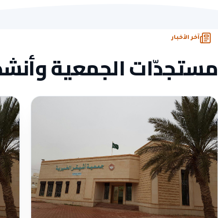
مرخّصة
ومسجّلة رسمياً
تبرّع
آمن
ومشفّر
وصل
لكل تبرّع
آخر الأخبار
مستجدّات الجمعية وأنش