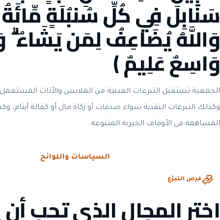
سَنَابِلَ فِي كُلِّ سُنبُلَةٍ مِّائَةُ حَ
وَاللَّهُ يُضَاعِفُ لِمَن يَشَاءُ ۗ وَا
وَاسِعٌ عَلِيمٌ ﴾
الجمعية تستقبل التبرعات العينية من الملابس والأثاث المستعمل 
وكذلك التبرعات النقدية سواء صدقات أو زكاة مال أو كفالة أيتام، وك
المساهمة في الأوقاف الخيرية المتنوعة.
الحوكمة والشفافية
السياسات واللوائح
فرص التبرّع
اختر المجال الذي تحب أن 