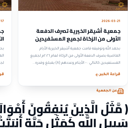
-17
2026-03-21
جمعية أشيقر الخيرية تصرف الدفعة
جم
الأولى من الزكاة لجميع المستفيدين
ال
لعام ٢٠٢٦م
لعام
بحمد الله وتوفيقه قامت جمعية أشيقر الخيرية الأيام
بحم
الماضية بصرف الدفعة الأولى من الزكاة لعام ٢٠٢٦م لجميع
المستفيدين كالتالي : – الأيتام وعددهم (٨) بمبلغ وقدره...
لجميع
قراءة الخبر
قرا
عن الجمعية
﴿ مَّثَلُ الَّذِينَ يُنفِقُونَ أَمْوَا
سَبِيلِ اللَّهِ كَمَثَلِ حَبَّةٍ أَنبَتَ