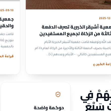
025-09-10
جمعية أ
2025-12
والحقي
عية أشيقر الخيرية تصرف الدفعة
ثالثة من الزكاة لجميع المستفيدين
 ٢٠٢٥م
ب
د الله وتوفيقه قامت جمعية أشيقر الخيرية الأيام
بالجمعية و
الماضية بصرف الدفعة الثالثة والأخيرة من الزكاة لعام ٢٠٢٥م
 المستفيدين كالتالي : – الأيتام وعددهم (١٠)...
قراءة الخ
ءة الخبر
لَهُمْ فِي
تْ سَبْعَ
حوكمة واضحة