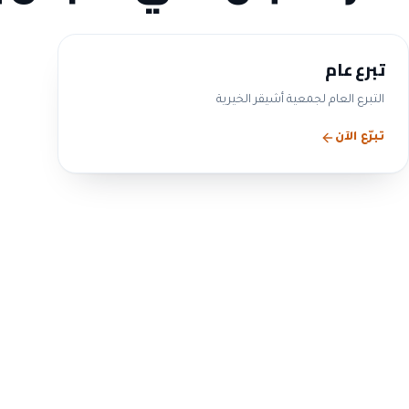
تبرع عام
التبرع العام لجمعية أشيقر الخيرية
تبرّع الآن
الحوكمة والشفافية
التزامنا بالحوكمة ليس 
— بل ممارسة معلنة
ننشر بيانات مجلس الإدارة واللجان والمحاضر والقوائم المالية و