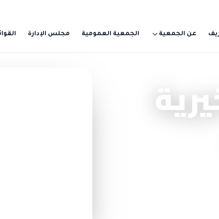
يف
عن الجمعية
الجمعية العمومية
مجلس الإدارة
القوائ
يرية
تبرّع سريع — بدون تسجيل
اختر مبلغاً وابدأ الأ
10 ريال
100 ريال
أو 