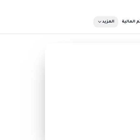
م المالية
المزيد
تبرع الآن
ثر
50 ريال
500 ريال
تبرّع الآن
تصفّح كل فرص التبرّع