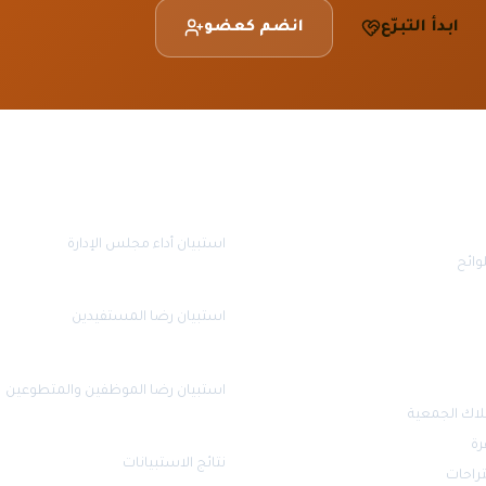
ابدأ التبرّع
انضم كعضو
قياس الرضا
استبيان أداء مجلس الإدارة
وائح
استبيان رضا المستفيدين
استبيان رضا الموظفين والمتطوعين
لاك الجمعية
رة
نتائج الاستبيانات
تراحات