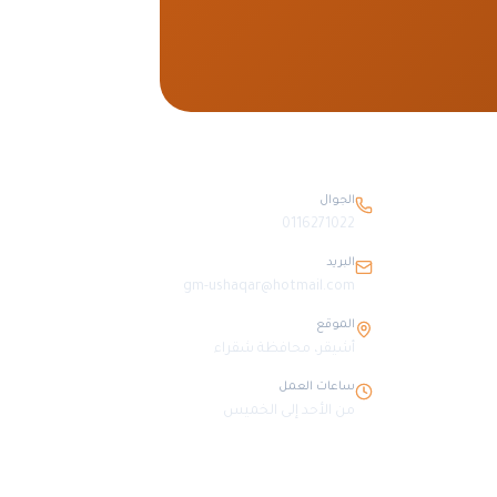
بيانات التواصل
الجوال
0116271022
البريد
gm-ushaqar@hotmail.com
الموقع
أشيقر، محافظة شقراء
ساعات العمل
من الأحد إلى الخميس