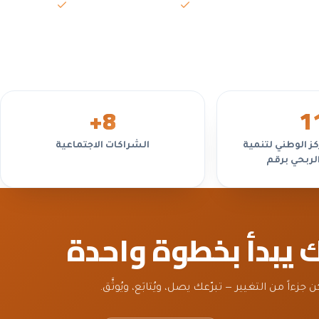
السياسات واللوائح
تعارض المص
 غير
+
8
1
ز الوطني لتنمية
الشراكات الاجتماعية
الربحي برقم
ك يبدأ بخطوة واحدة
ن جزءاً من التغيير — تبرّعك يصل، ويُتابَع، ويُوثَّق.