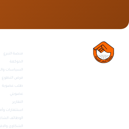
روابط مهمة
منصة التبرع
الحوكمة
السياسات والل
فرص التطوع
طلب عضوية
عضويتي
التقارير
استثمارات وأم
الوظائف الشاغ
الشكاوى والاق