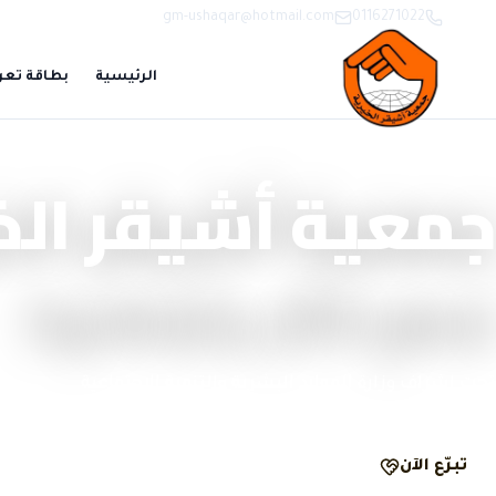
gm-ushaqar@hotmail.com
0116271022
الرئيسية
بطاقة تعر
منصة تبرّع وحوكمة رقمية
جمعية أشيقر الخ
نصنع الأثر بشفافية
تحت إشراف وزارة الموارد البشرية والتنمية الاجتماعية
تبرّع الآن
الحوكمة والشفافية