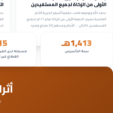
الأولى من الزكاة لجميع المستفيدين
ال
لعام ٢٠٢٦م
لعام
بحمد الله وتوفيقه قامت جمعية أشيقر الخيرية الأيام
بحم
الماضية بصرف الدفعة الأولى من الزكاة لعام ٢٠٢٦م لجميع
المستفيدين كالتالي : – الأيتام وعددهم (٨) بمبلغ وقدره...
لجميع
قراءة الخبر
قرا
1,413
هـ
5
1
سنة التأسيس
مسجلة لدى المرك
القطاع غير 
أثر
ك