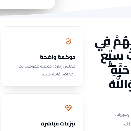
لَهُمْ فِي
تْ سَبْعَ
حوكمة واضحة
بَّةٍ ۗ
مجلس إدارة، جمعية عمومية، لجان،
للَّهُ
ومحاضر قابلة للنشر.
وغيرها،
تبرّعات مباشرة
ذلك