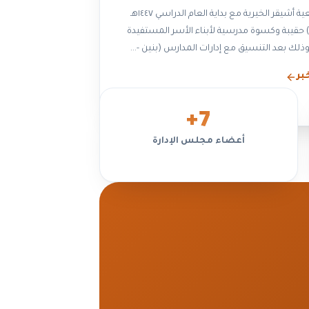
قامت جمعية أشيقر الخيرية مع بداية العام الدراسي ١٤٤٧هـ
توزيع (٤٥) حقيبة وكسوة مدرسية لأبناء الأسر المستفيدة
ذلك بعد التنسيق مع إدارات المدارس (بنين -...
بر
+
7
أعضاء مجلس الإدارة