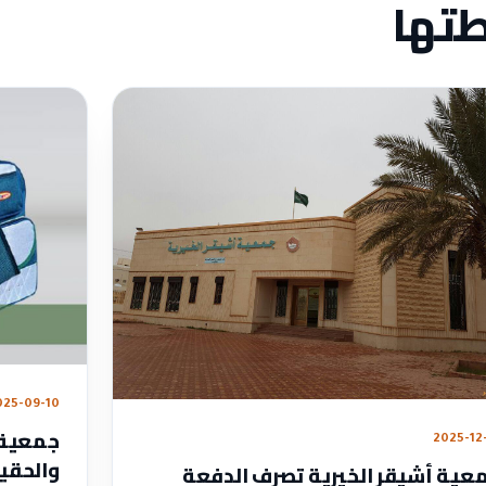
طتها
025-09-10
جمعية أ
2025-12
والحقي
عية أشيقر الخيرية تصرف الدفعة