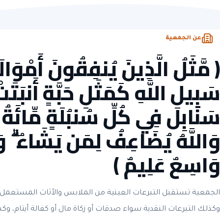
مرخّصة
ومسجّلة رسمياً
تبرّع
آمن
ومشفّر
وصل
لكل تبرّع
عن الجمعية
﴿ مَّثَلُ الَّذِينَ يُنفِقُونَ أَمْوَا
سَبِيلِ اللَّهِ كَمَثَلِ حَبَّةٍ أَنبَتَ
سَنَابِلَ فِي كُلِّ سُنبُلَةٍ مِّائَةُ حَ
وَاللَّهُ يُضَاعِفُ لِمَن يَشَاءُ ۗ وَا
وَاسِعٌ عَلِيمٌ ﴾
الجمعية تستقبل التبرعات العينية من الملابس والأثاث المستعمل 
وكذلك التبرعات النقدية سواء صدقات أو زكاة مال أو كفالة أيتام، وك