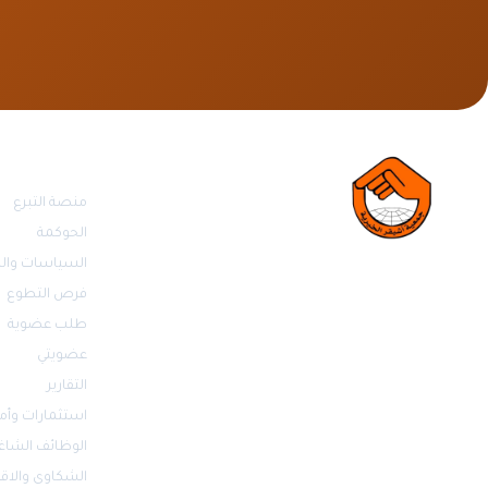
روابط مهمة
منصة التبرع
الحوكمة
السياسات والل
فرص التطوع
طلب عضوية
عضويتي
التقارير
استثمارات وأم
الوظائف الشاغ
الشكاوى والاق