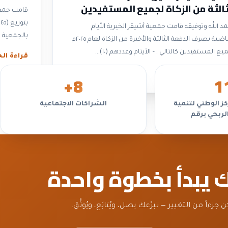
ثالثة من الزكاة لجميع المستفيدين
 ٢٠٢٥م
ب
د الله وتوفيقه قامت جمعية أشيقر الخيرية الأيام
بالجمعية و
الماضية بصرف الدفعة الثالثة والأخيرة من الزكاة لعام ٢٠٢٥م
 المستفيدين كالتالي : – الأيتام وعددهم (١٠)...
قراءة الخ
ءة الخبر
+
8
1
ز الوطني لتنمية
الشراكات الاجتماعية
الربحي برقم
ك يبدأ بخطوة واحدة
ن جزءاً من التغيير — تبرّعك يصل، ويُتابَع، ويُوثَّق.