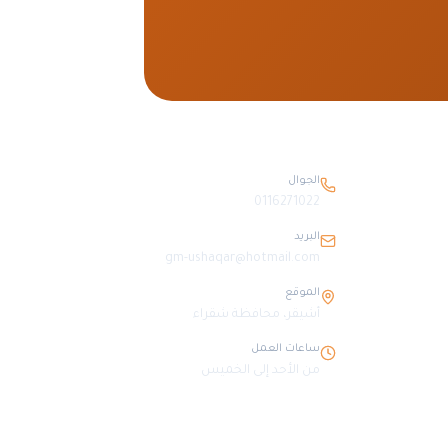
بيانات التواصل
الجوال
0116271022
البريد
gm-ushaqar@hotmail.com
الموقع
أشيقر، محافظة شقراء
ساعات العمل
من الأحد إلى الخميس