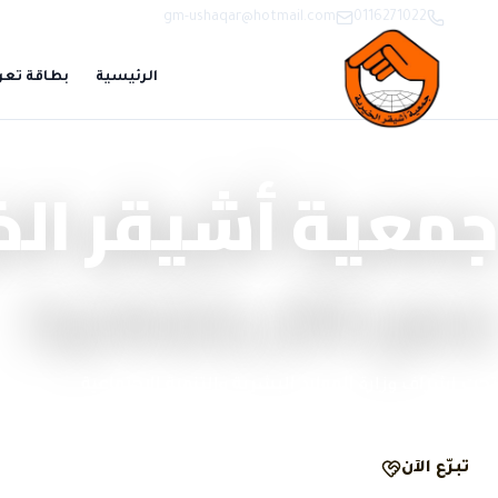
gm-ushaqar@hotmail.com
0116271022
الرئيسية
بطاقة تعر
منصة تبرّع وحوكمة رقمية
جمعية أشيقر الخ
نصنع الأثر بشفافية
تحت إشراف وزارة الموارد البشرية والتنمية الاجتماعية
تبرّع الآن
الحوكمة والشفافية