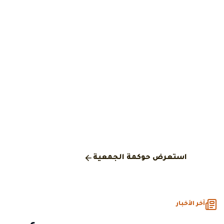
الحوكمة والشفافية
التزامنا بالحوكمة ليس 
— بل ممارسة معلنة
ننشر بيانات مجلس الإدارة واللجان والمحاضر والقوائم المالية و
السنوية، بما يتوافق مع متطلبات المركز الوطني لتنمية القطاع
الربحي.
استعرض حوكمة الجمعية
آخر الأخبار