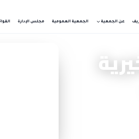
يف
عن الجمعية
الجمعية العمومية
مجلس الإدارة
القوائ
يرية
تبرّع سريع — بدون تسجيل
اختر مبلغاً وابدأ الأ
10 ريال
100 ريال
أو 