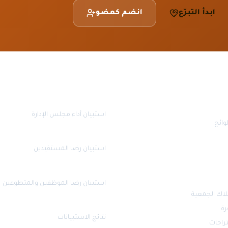
ابدأ التبرّع
انضم كعضو
قياس الرضا
استبيان أداء مجلس الإدارة
وائح
استبيان رضا المستفيدين
استبيان رضا الموظفين والمتطوعين
لاك الجمعية
رة
نتائج الاستبيانات
تراحات