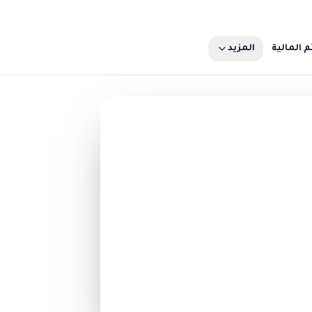
م المالية
المزيد
تبرع الآن
ثر
50 ريال
500 ريال
تبرّع الآن
تصفّح كل فرص التبرّع